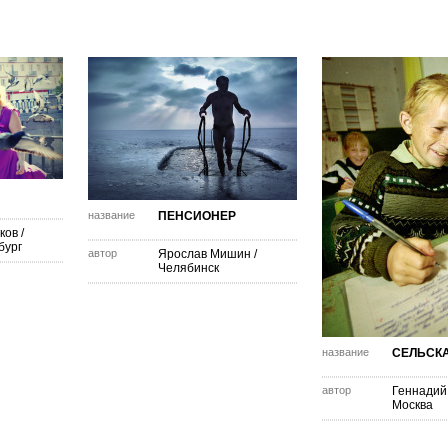
название
ПЕНСИОНЕР
ков
/
бург
автор
Ярослав Мишин
/
Челябинск
название
СЕЛЬСК
автор
Геннадий
Москва