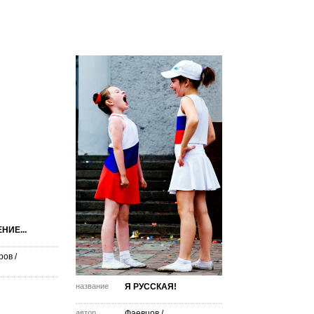
НИЕ...
ров
/
название
Я РУССКАЯ!
автор
Фаевцов
/