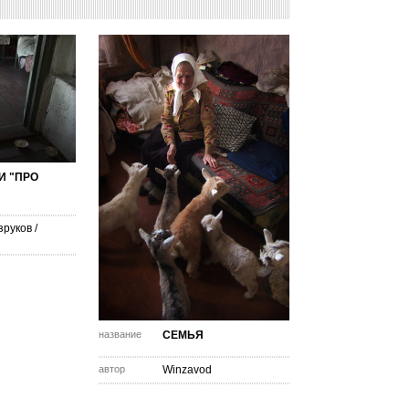
И "ПРО
зруков
/
название
СЕМЬЯ
автор
Winzavod