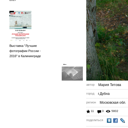
Выставка "Лучшие
фотографии России -
2016" в Калининграде
←
автор
Мария Титова
город
г.Дубна
регион
Московская обл.
11
3
5802
поделиться