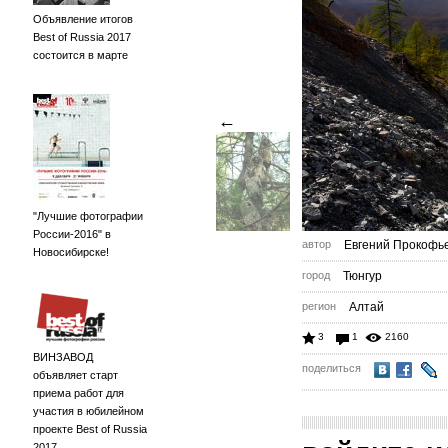
Объявление итогов
Best of Russia 2017
состоится в марте
←
"Лучшие фотографии
России-2016" в
автор
Евгений Прокофь
Новосибирске!
город
Тюнгур
регион
Алтай
3
1
2160
ВИНЗАВОД
поделиться
объявляет старт
приема работ для
участия в юбилейном
проекте Best of Russia
2017