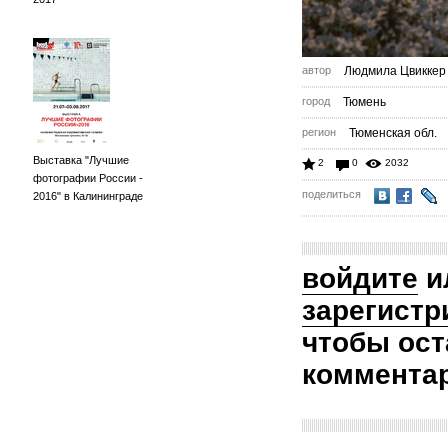
автор
Людмила Цвиккер
город
Тюмень
регион
Тюменская обл.
Выставка "Лучшие
2
0
2032
фотографии России -
поделиться
2016" в Калининграде
войдите
и
зарегистр
чтобы ост
коммента