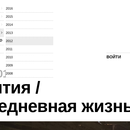
2016
2015
2014
2013
2012
2011
ВОЙТИ
2010
2009
012
⁄
2008
тия /
едневная жизн