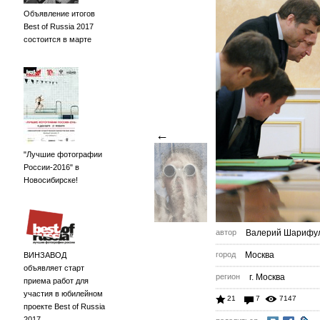
Объявление итогов
Best of Russia 2017
состоится в марте
←
"Лучшие фотографии
России-2016" в
Новосибирске!
автор
Валерий Шарифу
город
Москва
ВИНЗАВОД
объявляет старт
регион
г. Москва
приема работ для
участия в юбилейном
21
7
7147
проекте Best of Russia
2017