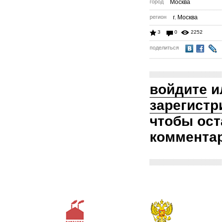
город
Москва
регион
г. Москва
3
0
2252
поделиться
войдите
и
зарегистр
чтобы ост
коммента