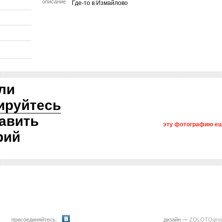
описание
Где-то в Измайлово
ли
ируйтесь
авить
эту фотографию ещ
рий
присоединяйтесь:
дизайн —
ZOLOTOgro