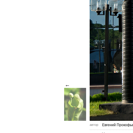
←
автор
Евгений Прокофь