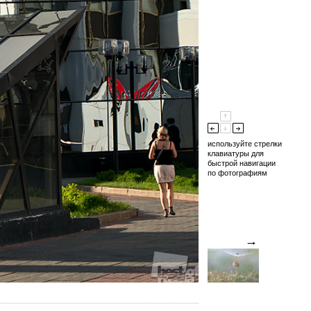
используйте стрелки
клавиатуры для
быстрой навигации
по фотографиям
→