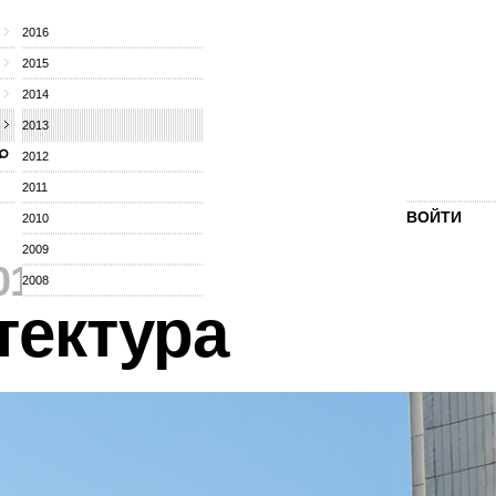
2016
2015
2014
2013
2012
2011
ВОЙТИ
2010
2009
013
⁄
2008
тектура