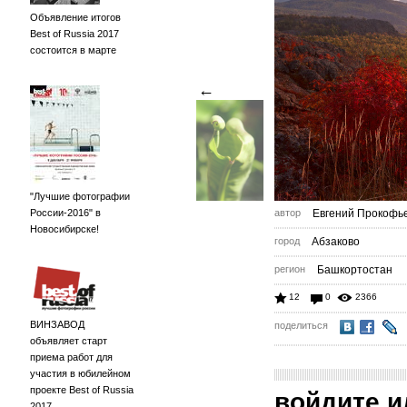
Объявление итогов
Best of Russia 2017
состоится в марте
←
"Лучшие фотографии
России-2016" в
автор
Евгений Прокофь
Новосибирске!
город
Абзаково
регион
Башкортостан
12
0
2366
ВИНЗАВОД
поделиться
объявляет старт
приема работ для
участия в юбилейном
проекте Best of Russia
войдите
и
2017