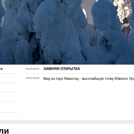
ев
название
ЗИМНЯЯ ОТКРЫТКА
описание
Вид на гору Ямантау - высочайшую точку Южного Ур
ли