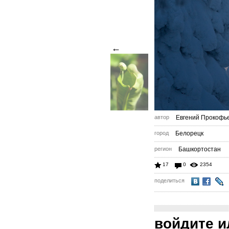
←
автор
Евгений Прокофь
город
Белорецк
регион
Башкортостан
17
0
2354
поделиться
войдите
и