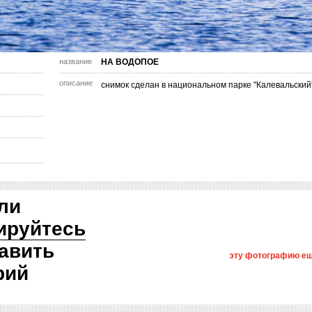
название
НА ВОДОПОЕ
описание
снимок сделан в национальном парке "Калевальский
ли
ируйтесь
авить
эту фотографию ещ
рий