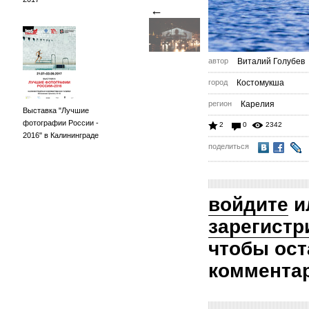
←
автор
Виталий Голубев
город
Костомукша
регион
Карелия
Выставка "Лучшие
фотографии России -
2
0
2342
2016" в Калининграде
поделиться
войдите
и
зарегистр
чтобы ост
коммента