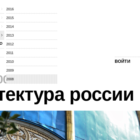
2016
2015
2014
2013
2012
2011
ВОЙТИ
2010
2009
008
⁄
2008
тектура россии