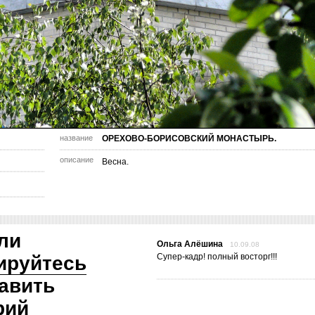
название
ОРЕХОВО-БОРИСОВСКИЙ МОНАСТЫРЬ.
описание
Весна.
ли
Ольга Алёшина
10.09.08
Супер-кадр! полный восторг!!!
ируйтесь
авить
рий