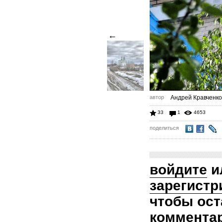
←
автор
Андрей Кравченко
33
1
4653
поделиться
войдите
и
зарегистр
чтобы ост
коммента