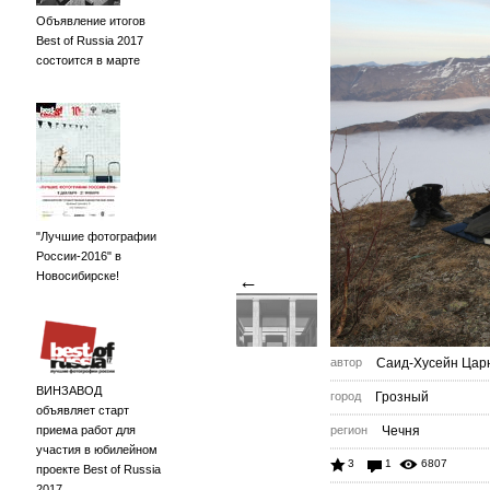
Объявление итогов
Best of Russia 2017
состоится в марте
"Лучшие фотографии
России-2016" в
Новосибирске!
←
автор
Саид-Хусейн Цар
ВИНЗАВОД
город
Грозный
объявляет старт
приема работ для
регион
Чечня
участия в юбилейном
3
1
6807
проекте Best of Russia
2017