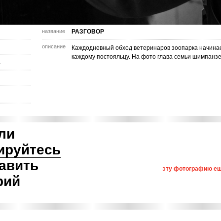
название
РАЗГОВОР
описание
Каждодневный обход ветеринаров зоопарка начинае
каждому постояльцу. На фото глава семьи шимпанзе
.
ли
ируйтесь
авить
эту фотографию ещ
рий