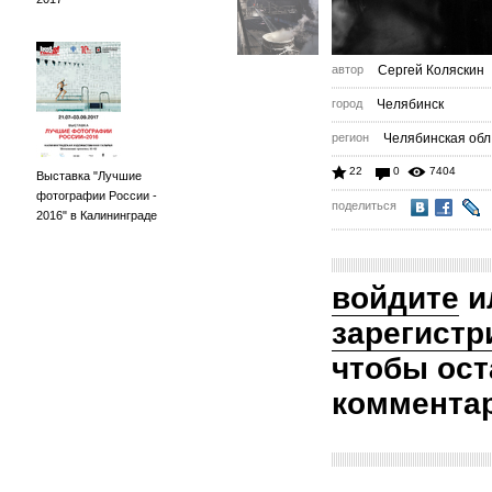
автор
Сергей Коляскин
город
Челябинск
регион
Челябинская обл
22
0
7404
Выставка "Лучшие
фотографии России -
поделиться
2016" в Калининграде
войдите
и
зарегистр
чтобы ост
коммента