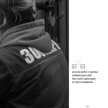
используйте стрелки
клавиатуры для
быстрой навигации
по фотографиям
→