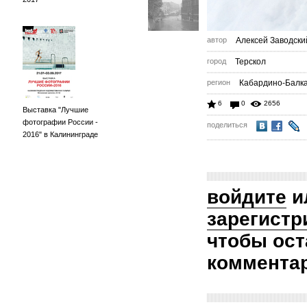
автор
Алексей Заводски
город
Терскол
регион
Кабардино-Балк
6
0
2656
Выставка "Лучшие
фотографии России -
поделиться
2016" в Калининграде
войдите
и
зарегистр
чтобы ост
коммента