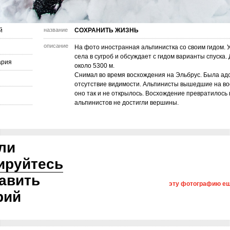
й
название
СОХРАНИТЬ ЖИЗНЬ
описание
На фото иностранная альпинистка со своим гидом. У
села в сугроб и обсуждает с гидом варианты спуска.
ария
около 5300 м.
Снимал во время восхождения на Эльбрус. Была адск
отсутствие видимости. Альпинисты вышедшие на во
оно так и не открылось. Восхождение превратилось 
альпинистов не достигли вершины.
ли
ируйтесь
авить
эту фотографию ещ
рий