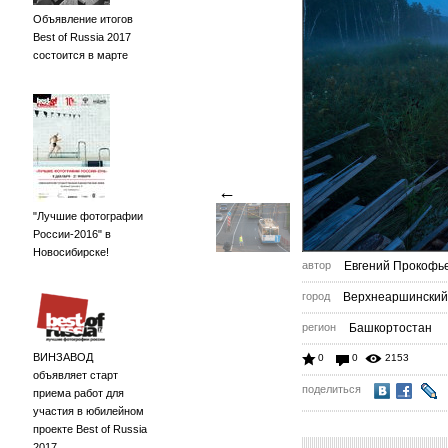
Объявление итогов
Best of Russia 2017
состоится в марте
←
"Лучшие фотографии
России-2016" в
Новосибирске!
автор
Евгений Прокофь
город
Верхнеаршинский
регион
Башкортостан
ВИНЗАВОД
0
0
2153
объявляет старт
поделиться
приема работ для
участия в юбилейном
проекте Best of Russia
2017