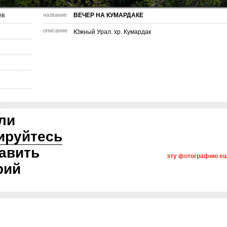
ев
название
ВЕЧЕР НА КУМАРДАКЕ
описание
Южный Урал. хр. Кумардак
ли
ируйтесь
авить
эту фотографию ещ
рий