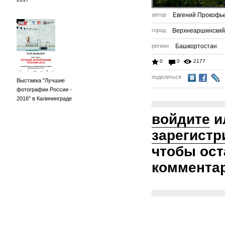
автор
Евгений Прокофь
город
Верхнеаршинский
регион
Башкортостан
0
0
2177
поделиться
Выставка "Лучшие
фотографии России -
2016" в Калининграде
войдите
и
зарегистр
чтобы ост
коммента