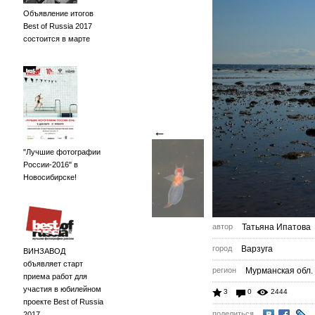
Объявление итогов
Best of Russia 2017
состоится в марте
←
"Лучшие фотографии
России-2016" в
Новосибирске!
автор
Татьяна Ипатова
город
Варзуга
ВИНЗАВОД
объявляет старт
регион
Мурманская обл.
приема работ для
участия в юбилейном
3
0
2444
проекте Best of Russia
поделиться
2017