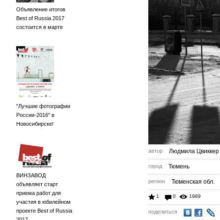
Объявление итогов
Best of Russia 2017
состоится в марте
"Лучшие фотографии
России-2016" в
Новосибирске!
автор
Людмила Цвиккер
город
Тюмень
ВИНЗАВОД
регион
Тюменская обл.
объявляет старт
приема работ для
1
0
1989
участия в юбилейном
проекте Best of Russia
поделиться
2017