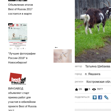
Объявление итогов
Best of Russia 2017
состоится в марте
←
"Лучшие фотографии
России-2016" в
Новосибирске!
автор
Татьяна Шибаева
город
п. Якшанга
регион
Костромская обл.
ВИНЗАВОД
29
5
7877
объявляет старт
поделиться
приема работ для
участия в юбилейном
проекте Best of Russia
2017