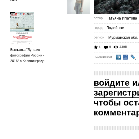
автор
Татьяна Ипатова
город
Лодейное
регион
Мурманская обл.
4
0
2305
Выставка "Лучшие
фотографии России -
поделиться
2016" в Калининграде
войдите
и
зарегистр
чтобы ост
коммента