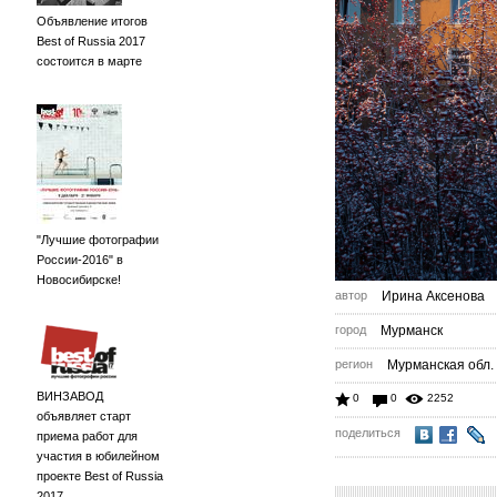
Объявление итогов
Best of Russia 2017
состоится в марте
"Лучшие фотографии
России-2016" в
Новосибирске!
автор
Ирина Аксенова
город
Мурманск
регион
Мурманская обл.
ВИНЗАВОД
0
0
2252
объявляет старт
поделиться
приема работ для
участия в юбилейном
проекте Best of Russia
2017