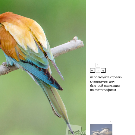
используйте стрелки
клавиатуры для
быстрой навигации
по фотографиям
→