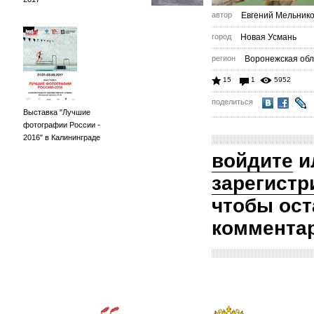
автор
Евгений Мельник
город
Новая Усмань
регион
Воронежская обл
15
1
5952
поделиться
Выставка "Лучшие
фотографии России -
2016" в Калининграде
войдите
и
зарегистр
чтобы ост
коммента