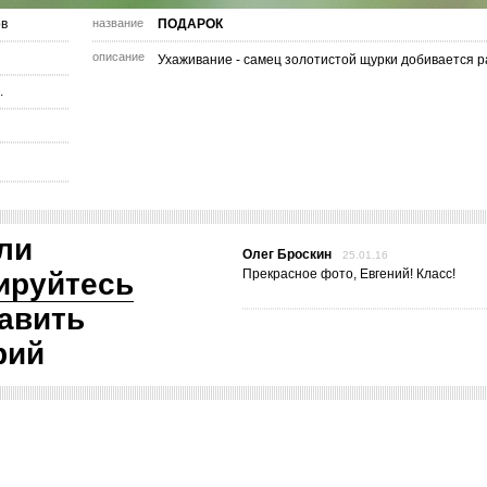
ов
название
ПОДАРОК
описание
Ухаживание - самец золотистой щурки добивается 
.
ли
Олег Броскин
25.01.16
Прекрасное фото, Евгений! Класс!
ируйтесь
авить
рий