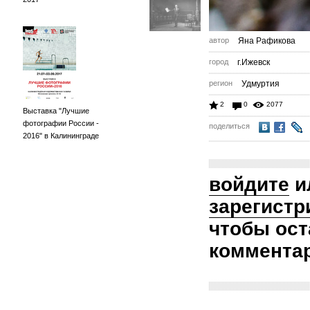
автор
Яна Рафикова
город
г.Ижевск
регион
Удмуртия
2
0
2077
Выставка "Лучшие
фотографии России -
поделиться
2016" в Калининграде
войдите
и
зарегистр
чтобы ост
коммента