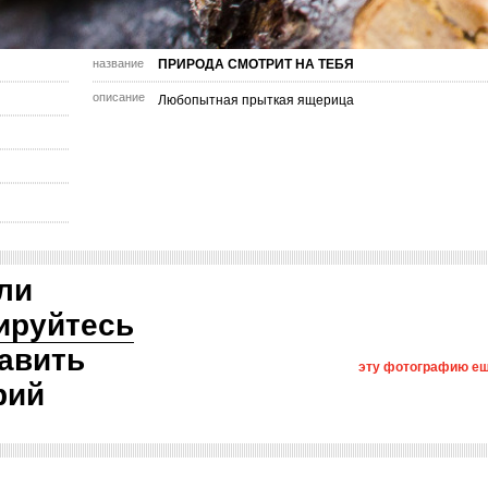
название
ПРИРОДА СМОТРИТ НА ТЕБЯ
описание
Любопытная прыткая ящерица
ли
ируйтесь
авить
эту фотографию ещ
рий