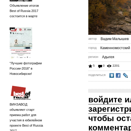
Объявление итогов
Best of Russia 2017
состоится в марте
автор
Вадим Малышев
город
Каменномостский
регион
Адыгея
"Лучшие фотографии
5
0
2201
России-2016" в
Новосибирске!
поделиться
войдите
и
ВИНЗАВОД
зарегистр
объявляет старт
приема работ для
чтобы ост
участия в юбилейном
коммента
проекте Best of Russia
2017