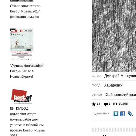
Объявление итогов
Best of Russia 2017
состоится в марте
"Лучшие фотографии
России-2016" в
автор
Дмитрий Моргули
Новосибирске!
город
Хабаровск
регион
Хабаровский кра
13
1
10268
ВИНЗАВОД
поделиться
объявляет старт
приема работ для
участия в юбилейном
проекте Best of Russia
2017