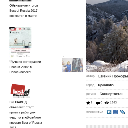
Объявление итогов
Best of Russia 2017
состоится в марте
←
"Лучшие фотографии
России-2016" в
Новосибирске!
автор
Евгений Прокофь
город
Кужаново
регион
Башкортостан
ВИНЗАВОД
3
0
1993
объявляет старт
поделиться
приема работ для
участия в юбилейном
проекте Best of Russia
2017