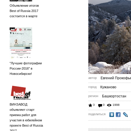
Объявление итогов
Best of Russia 2017
состоится в марте
"Лучшие фотографии
России-2016" в
Новосибирске!
автор
Евгений Прокофь
город
Кужаново
регион
Башкортостан
ВИНЗАВОД
3
0
1998
объявляет старт
поделиться
приема работ для
участия в юбилейном
проекте Best of Russia
2017