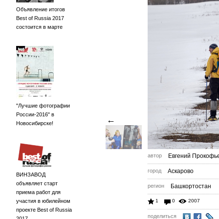
Объявление итогов
Best of Russia 2017
состоится в марте
"Лучшие фотографии
России-2016" в
←
Новосибирске!
автор
Евгений Прокофь
город
Аскарово
ВИНЗАВОД
объявляет старт
регион
Башкортостан
приема работ для
участия в юбилейном
1
0
2007
проекте Best of Russia
поделиться
2017