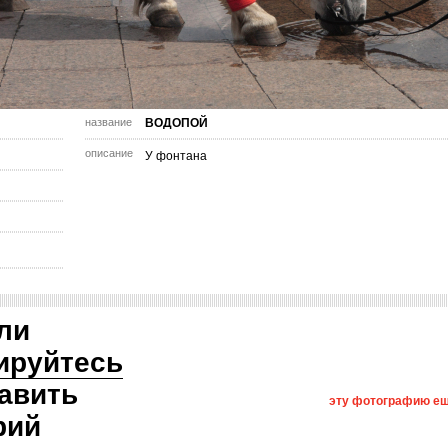
название
ВОДОПОЙ
описание
У фонтана
ли
ируйтесь
авить
эту фотографию ещ
рий