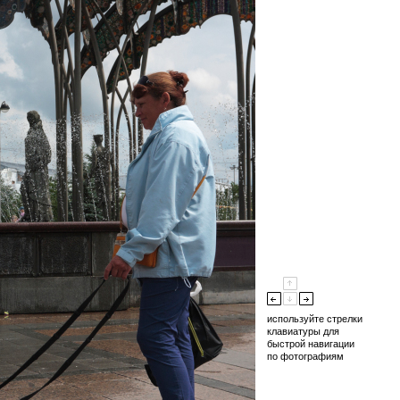
используйте стрелки
клавиатуры для
быстрой навигации
по фотографиям