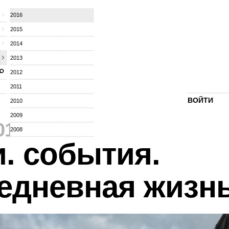
2016
2015
2014
2013
2012
2011
ВОЙТИ
2010
2009
016
⁄
2008
. события.
едневная жизн