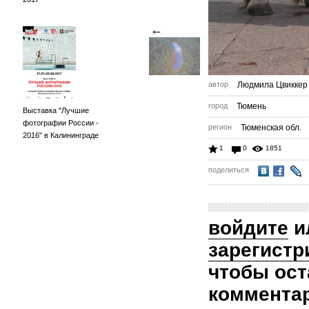
←
автор
Людмила Цвиккер
город
Тюмень
Выставка "Лучшие
фотографии России -
регион
Тюменская обл.
2016" в Калининграде
1
0
1851
поделиться
войдите
и
зарегистр
чтобы ост
коммента