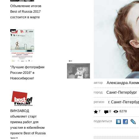
Объявление итогов
Best of Russia 2017
состоится в марте
←
"Лучшие фотографии
России-2016" в
Новосибирске!
автор
Александра Азем
город
Санкт-Петербург
регион
г. Санкт-Петербу
ВИНЗАВОД
7
0
6278
объявляет старт
поделиться
приема работ для
участия в юбилейном
проекте Best of Russia
2017