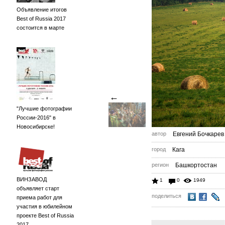
Объявление итогов
Best of Russia 2017
состоится в марте
←
"Лучшие фотографии
России-2016" в
Новосибирске!
автор
Евгений Бочкарев
город
Кага
регион
Башкортостан
ВИНЗАВОД
1
0
1949
объявляет старт
поделиться
приема работ для
участия в юбилейном
проекте Best of Russia
2017