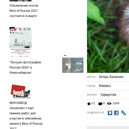
Объявление итогов
Best of Russia 2017
состоится в марте
←
"Лучшие фотографии
России-2016" в
Новосибирске!
автор
Игорь Калинин
город
Ижевск
регион
Удмуртия
ВИНЗАВОД
21
0
2284
объявляет старт
поделиться
приема работ для
участия в юбилейном
проекте Best of Russia
2017