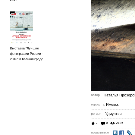
Выставка "Лучшие
фотографии России -
2016" в Калининграде
автор
Наталья Прозоро
город
г. Ижевск
регион
Удмуртия
2
0
2185
поделиться