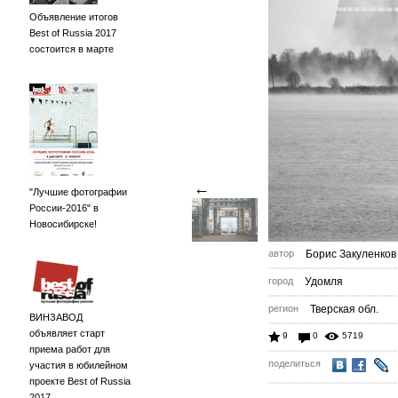
Объявление итогов
Best of Russia 2017
состоится в марте
←
"Лучшие фотографии
России-2016" в
Новосибирске!
автор
Борис Закуленков
город
Удомля
регион
Тверская обл.
ВИНЗАВОД
объявляет старт
9
0
5719
приема работ для
поделиться
участия в юбилейном
проекте Best of Russia
2017