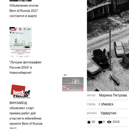
Объявление итогов
Best of Russia 2017
состоится в марте
"Лучшие фотографии
России-2016" в
Новосибирске!
←
автор
Марина Петрова
ВИНЗАВОД
город
г. Ижевск
объявляет старт
регион
Удмуртия
приема работ для
участия в юбилейном
16
0
2419
проекте Best of Russia
2017