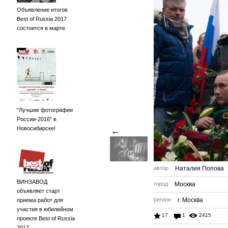
Объявление итогов
Best of Russia 2017
состоится в марте
"Лучшие фотографии
России-2016" в
Новосибирске!
←
автор
Наталия Попова
ВИНЗАВОД
город
Москва
объявляет старт
регион
г. Москва
приема работ для
участия в юбилейном
17
1
2415
проекте Best of Russia
2017