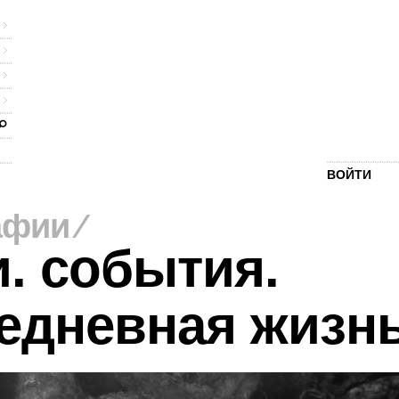
ВОЙТИ
афии
⁄
. события.
едневная жизн