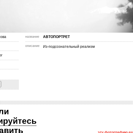
това
название
АВТОПОРТРЕТ
описание
Из-подсознательный реализм
рг
ли
ируйтесь
авить
эту фотографию ещ