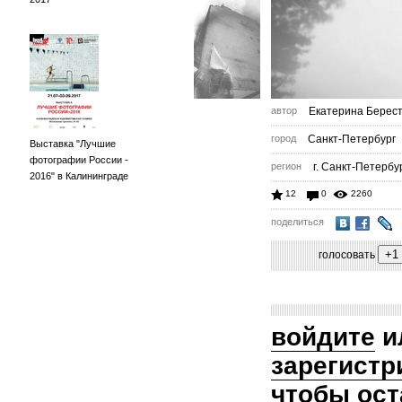
автор
Екатерина Берес
город
Санкт-Петербург
Выставка "Лучшие
фотографии России -
регион
г. Санкт-Петербу
2016" в Калининграде
12
0
2260
поделиться
голосовать
войдите
и
зарегистр
чтобы ост