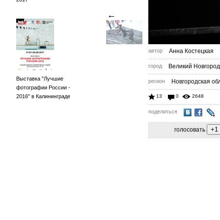
←
автор
Анна Костецкая
город
Великий Новгород
Выставка "Лучшие
регион
Новгородская обл
фотографии России -
2016" в Калининграде
13
0
2648
поделиться
голосовать