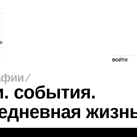
ВОЙТИ
афии
⁄
. события.
едневная жизн