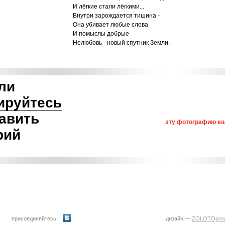
И лёгкие стали лёгкими...
Внутри зарождается тишина -
Она убивает любые слова
И помыслы добрые
Нелюбовь - новый спутник Земли.
ли
ируйтесь
авить
эту фотографию ещ
рий
присоединяйтесь:
дизайн —
ZOLOTOgro