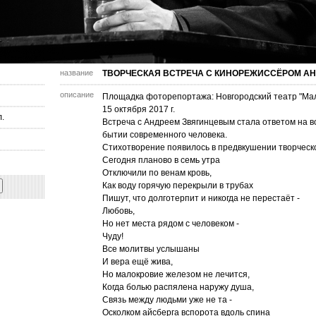
название
ТВОРЧЕСКАЯ ВСТРЕЧА С КИНОРЕЖИССЁРОМ А
описание
Площадка фоторепортажа: Новгородский театр "Ма
15 октября 2017 г.
.
Встреча с Андреем Звягинцевым стала ответом на в
бытии современного человека.
Стихотворение появилось в предвкушении творческо
Сегодня планово в семь утра
Отключили по венам кровь,
Как воду горячую перекрыли в трубах
Пишут, что долготерпит и никогда не перестаёт -
Любовь,
Но нет места рядом с человеком -
Чуду!
Все молитвы услышаны
И вера ещё жива,
Но малокровие железом не лечится,
Когда болью распялена наружу душа,
Связь между людьми уже не та -
Осколком айсберга вспорота вдоль спина