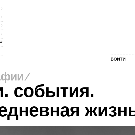
ВОЙТИ
афии
⁄
. события.
едневная жизн