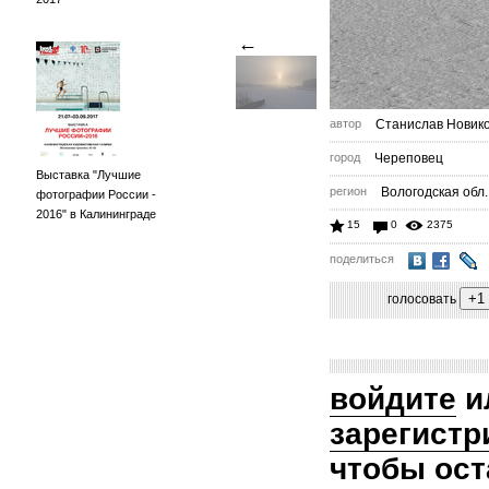
←
автор
Станислав Новик
город
Череповец
Выставка "Лучшие
регион
Вологодская обл.
фотографии России -
2016" в Калининграде
15
0
2375
поделиться
голосовать
войдите
и
зарегистр
чтобы ост