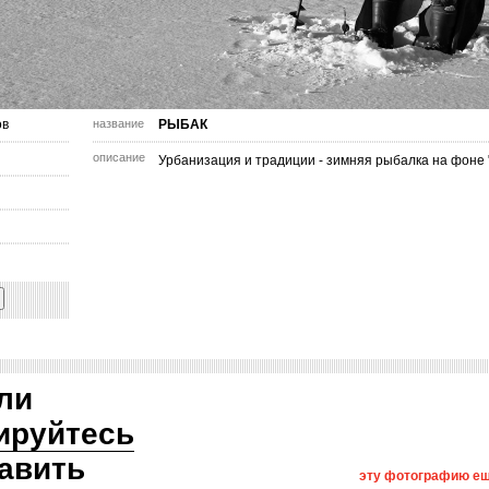
ов
название
РЫБАК
описание
Урбанизация и традиции - зимняя рыбалка на фоне 
ли
ируйтесь
авить
эту фотографию ещ