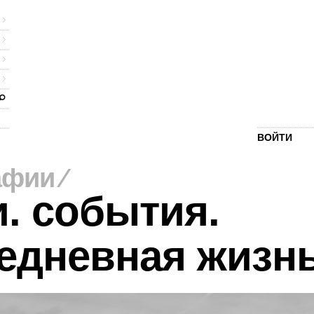
ВОЙТИ
афии
⁄
. события.
едневная жизн