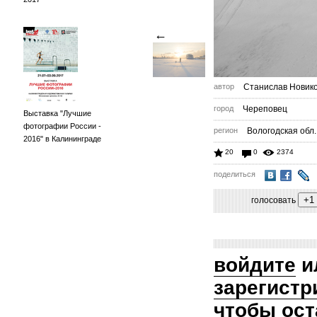
←
автор
Станислав Новик
город
Череповец
Выставка "Лучшие
фотографии России -
регион
Вологодская обл.
2016" в Калининграде
20
0
2374
поделиться
голосовать
войдите
и
зарегистр
чтобы ост