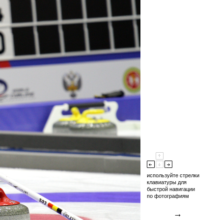
используйте стрелки
клавиатуры для
быстрой навигации
по фотографиям
→