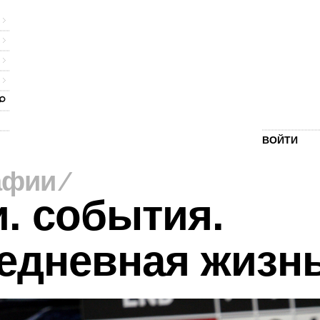
ВОЙТИ
афии
⁄
. события.
едневная жизн