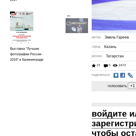
←
автор
Эмиль Гареев
город
Казань
Выставка "Лучшие
фотографии России -
регион
Татарстан
2016" в Калининграде
15
0
2472
поделиться
голосовать
войдите
и
зарегистр
чтобы ост