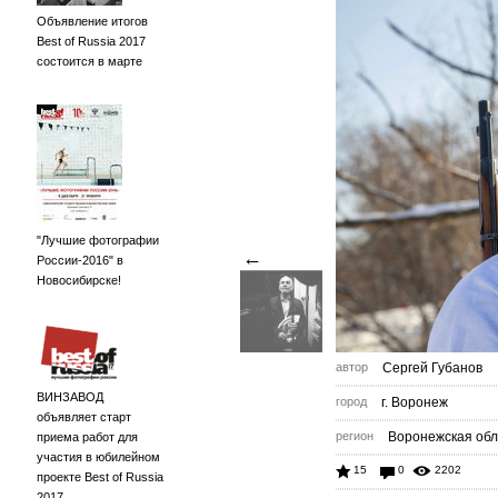
Объявление итогов
Best of Russia 2017
состоится в марте
"Лучшие фотографии
←
России-2016" в
Новосибирске!
автор
Сергей Губанов
ВИНЗАВОД
город
г. Воронеж
объявляет старт
регион
Воронежская обл
приема работ для
участия в юбилейном
15
0
2202
проекте Best of Russia
2017