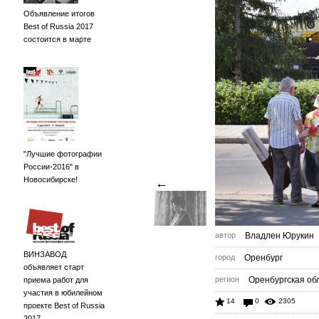
Объявление итогов
Best of Russia 2017
состоится в марте
"Лучшие фотографии
России-2016" в
Новосибирске!
←
автор
Владлен Юрукин
ВИНЗАВОД
город
Оренбург
объявляет старт
регион
Оренбургская обл
приема работ для
участия в юбилейном
14
0
2305
проекте Best of Russia
2017