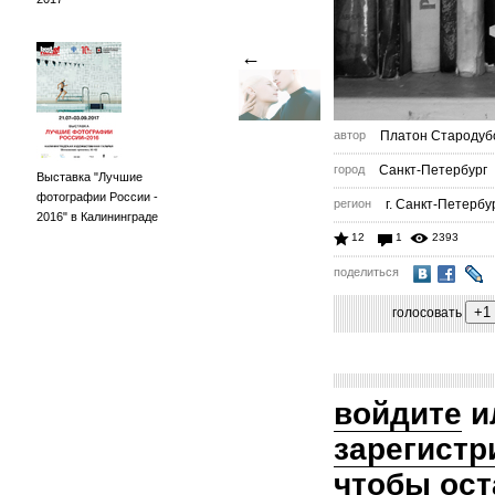
←
автор
Платон Стародуб
город
Санкт-Петербург
Выставка "Лучшие
фотографии России -
регион
г. Санкт-Петербу
2016" в Калининграде
12
1
2393
поделиться
голосовать
войдите
и
зарегистр
чтобы ост