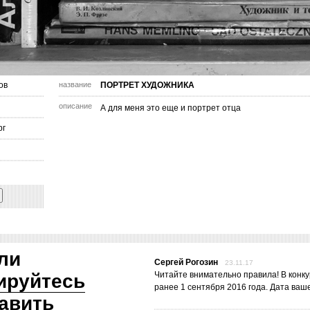
ов
название
ПОРТРЕТ ХУДОЖНИКА
описание
А для меня это еще и портрет отца
рг
ли
Сергей Рогозин
23.11.17
Читайте внимательно правила! В конк
ируйтесь
ранее 1 сентября 2016 года. Дата ваше
авить