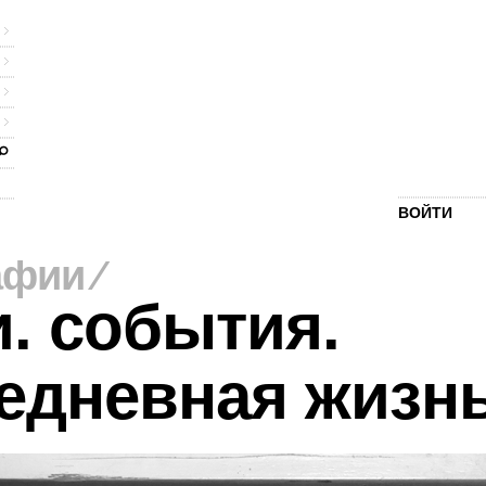
ВОЙТИ
афии
⁄
. события.
едневная жизн