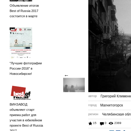
Объявление итогов
Best of Russia 2017
состоится в марте
"Лучшие фотографии
России-2016" в
←
Новосибирске!
автор
Григорий Клименк
ВИНЗАВОД
город
Магнитогорск
объявляет старт
регион
Челябинская обл
приема работ для
участия в юбилейном
15
0
2369
проекте Best of Russia
2017