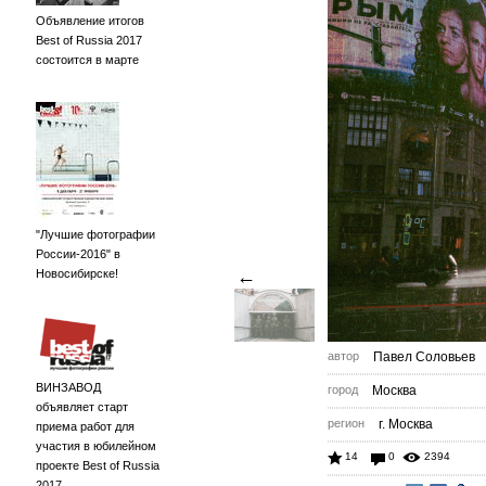
Объявление итогов
Best of Russia 2017
состоится в марте
"Лучшие фотографии
России-2016" в
←
Новосибирске!
автор
Павел Соловьев
ВИНЗАВОД
город
Москва
объявляет старт
регион
г. Москва
приема работ для
участия в юбилейном
14
0
2394
проекте Best of Russia
2017