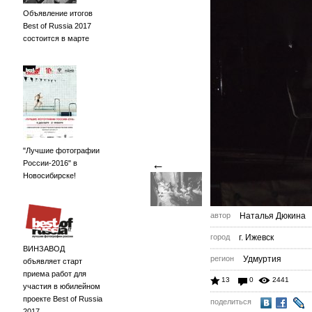
Объявление итогов
Best of Russia 2017
состоится в марте
"Лучшие фотографии
←
России-2016" в
Новосибирске!
автор
Наталья Дюкина
город
г. Ижевск
ВИНЗАВОД
регион
Удмуртия
объявляет старт
приема работ для
13
0
2441
участия в юбилейном
проекте Best of Russia
поделиться
2017