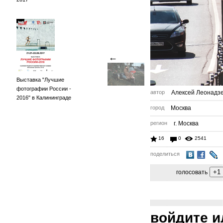
←
Выставка "Лучшие
фотографии России -
автор
Алексей Леонадз
2016" в Калининграде
город
Москва
регион
г. Москва
16
0
2541
поделиться
голосовать
войдите
и