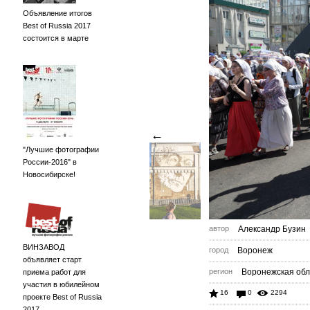
Объявление итогов
Best of Russia 2017
состоится в марте
←
"Лучшие фотографии
России-2016" в
Новосибирске!
автор
Александр Бузин
ВИНЗАВОД
город
Воронеж
объявляет старт
регион
Воронежская обл
приема работ для
участия в юбилейном
16
0
2294
проекте Best of Russia
2017