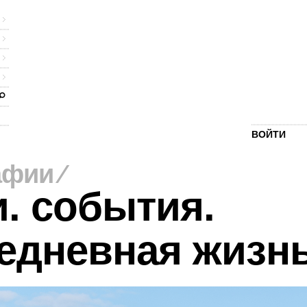
ВОЙТИ
афии
⁄
. события.
едневная жизн