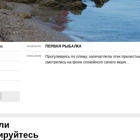
ва
название
ПЕРВАЯ РЫБАЛКА
описание
Прогуливаясь по пляжу, запечатлела этих прелестны
смотрелись на фоне спокойного синего моря...
ли
ируйтесь