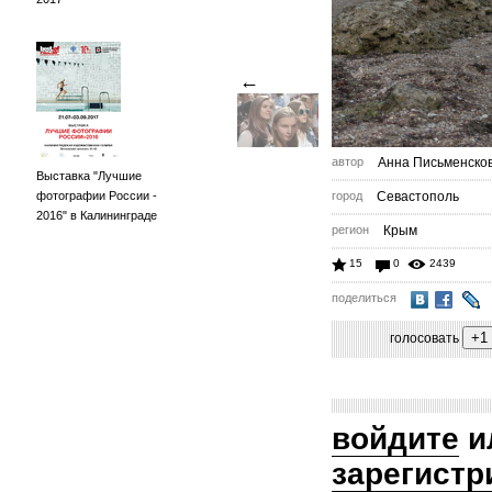
←
автор
Анна Письменско
Выставка "Лучшие
фотографии России -
город
Севастополь
2016" в Калининграде
регион
Крым
15
0
2439
поделиться
голосовать
войдите
и
зарегистр