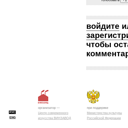
голосовать
войдите
и
зарегистр
чтобы ост
коммента
организатор —
при поддержке
РУС
Центр современного
Министерства культуры
ENG
искусства ВИНЗАВОД
Российской Федерации