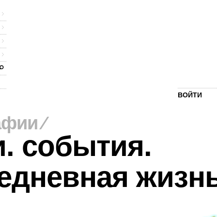
ВОЙТИ
афии
⁄
. события.
едневная жизн