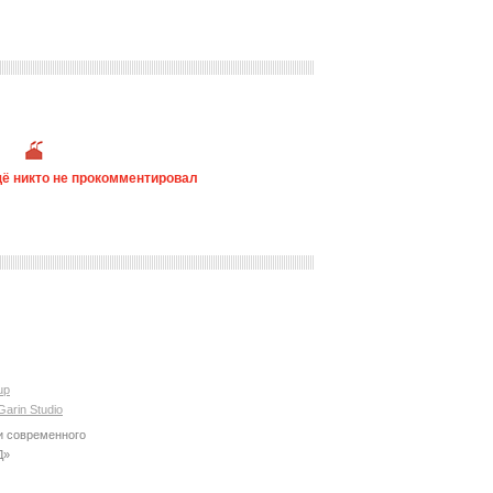
ё никто не прокомментировал
up
Garin Studio
и современного
Д»