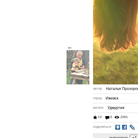
←
автор
Наталья Прозоро
город
Ижевск
регион
Удмуртия
13
0
2261
поделиться