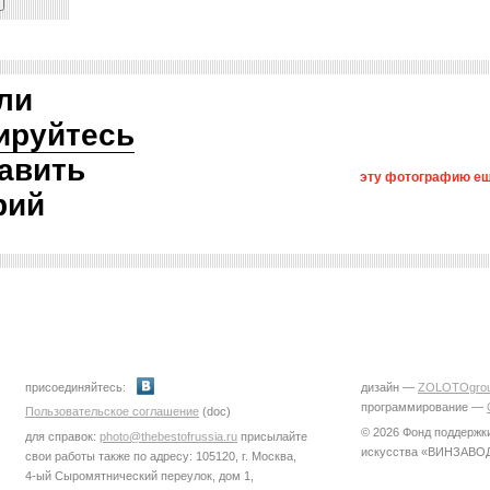
ли
ируйтесь
авить
эту фотографию ещ
рий
присоединяйтесь:
дизайн —
ZOLOTOgro
программирование —
Пользовательское соглашение
(doc)
© 2026 Фонд поддержк
для справок:
photo@thebestofrussia.ru
присылайте
искусства «ВИНЗАВО
свои работы также по адресу: 105120, г. Москва,
4-ый Сыромятнический переулок, дом 1,